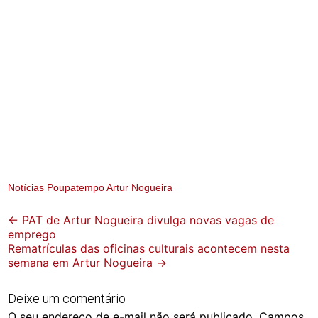
Notícias Poupatempo Artur Nogueira
Post
←
PAT de Artur Nogueira divulga novas vagas de
emprego
navigation
Rematrículas das oficinas culturais acontecem nesta
semana em Artur Nogueira
→
Deixe um comentário
O seu endereço de e-mail não será publicado.
Campos