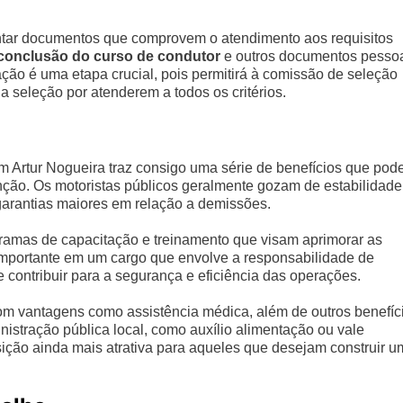
entar documentos que comprovem o atendimento aos requisitos
 conclusão do curso de condutor
e outros documentos pessoa
o é uma etapa crucial, pois permitirá à comissão de seleção
da seleção por atenderem a todos os critérios.
 em Artur Nogueira traz consigo uma série de benefícios que po
unção. Os motoristas públicos geralmente gozam de estabilidade
garantias maiores em relação a demissões.
gramas de capacitação e treinamento que visam aprimorar as
 importante em um cargo que envolve a responsabilidade de
 contribuir para a segurança e eficiência das operações.
om vantagens como assistência médica, além de outros benefíc
nistração pública local, como auxílio alimentação ou vale
sição ainda mais atrativa para aqueles que desejam construir 