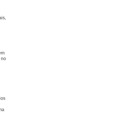
is,
dem
 no
ios
uma