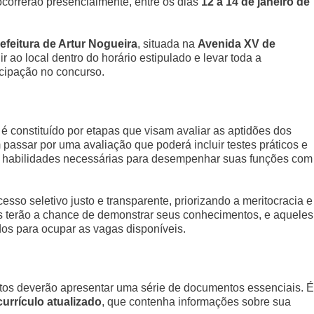
 ocorrerão presencialmente, entre os dias
12 a 14 de janeiro de
efeitura de Artur Nogueira
, situada na
Avenida XV de
r ao local dentro do horário estipulado e levar toda a
icipação no concurso.
 é constituído por etapas que visam avaliar as aptidões dos
passar por uma avaliação que poderá incluir testes práticos e
 as habilidades necessárias para desempenhar suas funções com
sso seletivo justo e transparente, priorizando a meritocracia e
es terão a chance de demonstrar seus conhecimentos, e aqueles
os para ocupar as vagas disponíveis.
atos deverão apresentar uma série de documentos essenciais. É
currículo atualizado
, que contenha informações sobre sua