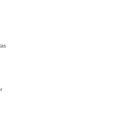
tas
r