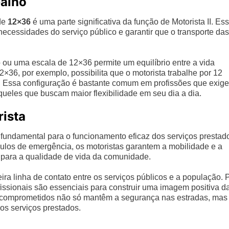
balho
de
12×36
é uma parte significativa da função de Motorista II. Es
necessidades do serviço público e garantir que o transporte das
 ou uma escala de 12×36 permite um equilíbrio entre a vida
2×36, por exemplo, possibilita que o motorista trabalhe por 12
s. Essa configuração é bastante comum em profissões que exig
queles que buscam maior flexibilidade em seu dia a dia.
rista
 fundamental para o funcionamento eficaz dos serviços prestad
ículos de emergência, os motoristas garantem a mobilidade e a
 para a qualidade de vida da comunidade.
ira linha de contato entre os serviços públicos e a população. 
ofissionais são essenciais para construir uma imagem positiva d
 e comprometidos não só mantêm a segurança nas estradas, mas
os serviços prestados.