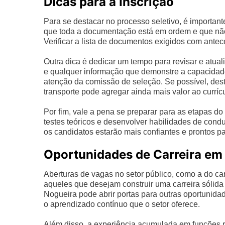
Dicas para a Inscrição
Para se destacar no processo seletivo, é importan
que toda a documentação está em ordem e que não
Verificar a lista de documentos exigidos com ante
Outra dica é dedicar um tempo para revisar e atualiz
e qualquer informação que demonstre a capacidade
atenção da comissão de seleção. Se possível, dest
transporte pode agregar ainda mais valor ao currícu
Por fim, vale a pena se preparar para as etapas do pr
testes teóricos e desenvolver habilidades de condu
os candidatos estarão mais confiantes e prontos p
Oportunidades de Carreira em
Aberturas de vagas no setor público, como a do ca
aqueles que desejam construir uma carreira sólida 
Nogueira pode abrir portas para outras oportunida
o aprendizado contínuo que o setor oferece.
Além disso, a experiência acumulada em funções re