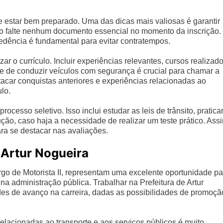
te estar bem preparado. Uma das dicas mais valiosas é garantir
 falte nenhum documento essencial no momento da inscrição.
cedência é fundamental para evitar contratempos.
ar o currículo. Incluir experiências relevantes, cursos realizad
 de conduzir veículos com segurança é crucial para chamar a
acar conquistas anteriores e experiências relacionadas ao
lo.
ocesso seletivo. Isso inclui estudar as leis de trânsito, pratica
ção, caso haja a necessidade de realizar um teste prático. Ass
ara se destacar nas avaliações.
 Artur Nogueira
rgo de Motorista II, representam uma excelente oportunidade pa
na administração pública. Trabalhar na Prefeitura de Artur
des de avanço na carreira, dadas as possibilidades de promoçã
lacionadas ao transporte e aos serviços públicos é muito